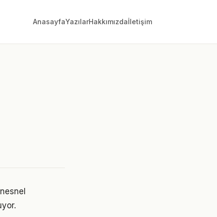
Anasayfa
Yazılar
Hakkımızda
İletişim
 nesnel
uyor.