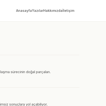
Anasayfa
Yazılar
Hakkımızda
İletişim
nlaşma sürecinin doğal parçaları.
imsiz sonuçlara yol açabiliyor.