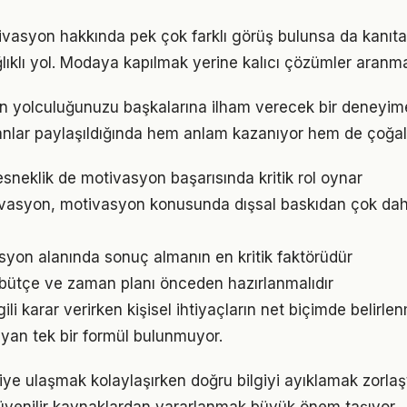
asyon hakkında pek çok farklı görüş bulunsa da kanıta d
ıklı yol. Modaya kapılmak yerine kalıcı çözümler aranma
n yolculuğunuzu başkalarına ilham verecek bir deneyi
lar paylaşıldığında hem anlam kazanıyor hem de çoğalı
sneklik de motivasyon başarısında kritik rol oynar
vasyon, motivasyon konusunda dışsal baskıdan çok daha 
vasyon alanında sonuç almanın en kritik faktörüdür
bütçe ve zaman planı önceden hazırlanmalıdır
gili karar verirken kişisel ihtiyaçların net biçimde belirle
yan tek bir formül bulunmuyor.
lgiye ulaşmak kolaylaşırken doğru bilgiyi ayıklamak zorla