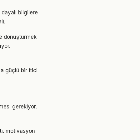
ayalı bilgilere
lı.
me dönüştürmek
yor.
güçlü bir itici
nmesi gerekiyor.
ştı. motivasyon