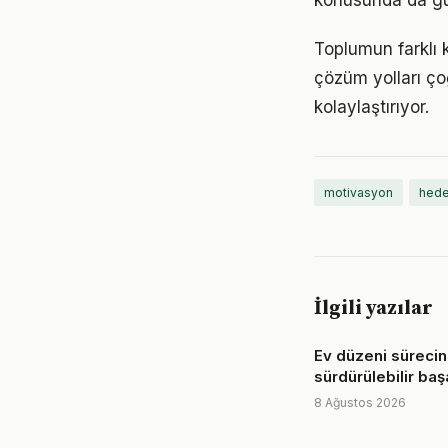
konusunda da gü
Toplumun farklı 
çözüm yolları ço
kolaylaştırıyor.
motivasyon
hede
İlgili yazılar
Ev düzeni süreci
sürdürülebilir başa
8 Ağustos 2026