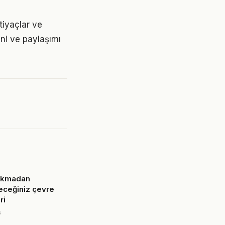
tiyaçlar ve
ini ve paylaşımı
çıkmadan
eceğiniz çevre
ri
6