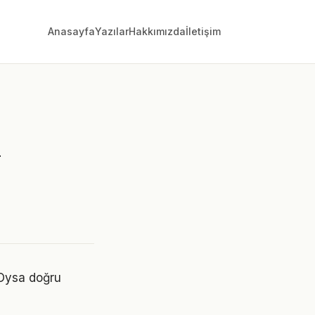
Anasayfa
Yazılar
Hakkımızda
İletişim
i
 Oysa doğru