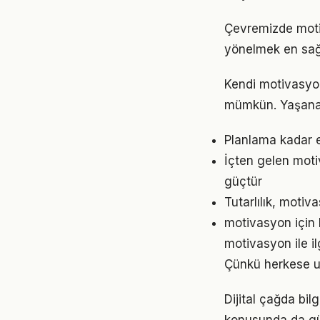
Çevremizde motiv
yönelmek en sağl
Kendi motivasyo
mümkün. Yaşanan
Planlama kadar e
İçten gelen moti
güçtür
Tutarlılık, moti
motivasyon için 
motivasyon ile il
Çünkü herkese u
Dijital çağda bi