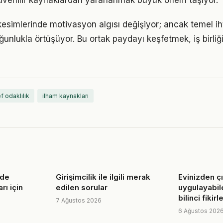
venilir kaynaklardan yararlanmak büyük önem taşıyor.
kesimlerinde motivasyon algısı değişiyor; ancak temel ih
ğunlukla örtüşüyor. Bu ortak paydayı keşfetmek, iş birliğ
f odaklılık
ilham kaynakları
nde
Girişimcilik ile ilgili merak
Evinizden 
rı için
edilen sorular
uygulayabil
bilinci fikirle
7 Ağustos 2026
6 Ağustos 202