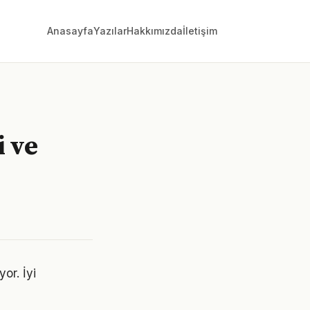
Anasayfa
Yazılar
Hakkımızda
İletişim
i ve
yor. İyi