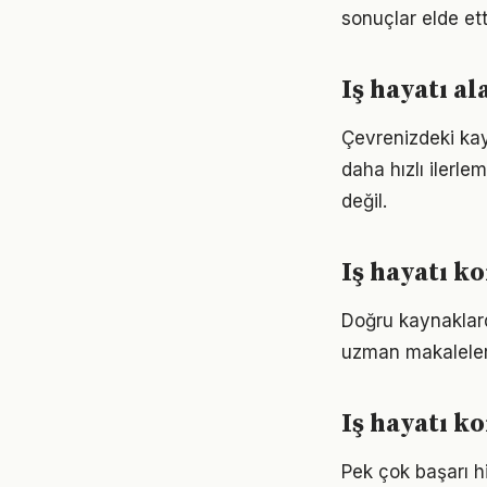
sonuçlar elde ett
Iş hayatı a
Çevrenizdeki kay
daha hızlı ilerle
değil.
Iş hayatı k
Doğru kaynaklarda
uzman makaleleri
Iş hayatı k
Pek çok başarı hi