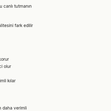
u canlı tutmanın
tesini fark edilir
korur
ci olur
mli kılar
n daha verimli