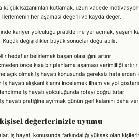
da küçük kazanımları kutlamak, uzun vadede motivasyon
i. İlerlemenin her aşaması değerli ve kayda değer.
çinde kariyer yolculuğu pratiklerine yer açmak, yaşam kali
. Küçük değişiklikler büyük sonuçlar doğurabilir.
ir hedefler belirlemek başarı olasılığını artırır
den önce kısa bir planlama aşaması verimliliği artırır
e açık olmak iş hayatı konusunda gereksiz hatalardan 
ın iş hayatı alışkanlıklarını incelemek ilham ve yol gösteri
lendirme iş hayatı yolculuğunda rotayı doğru tutar
iş hayatı pratiğine ayırmak günün geri kalanını daha veri
e kişisel değerlerinizle uyumu
lar, iş hayatı konusunda farkındalığı yüksek olan kişileri