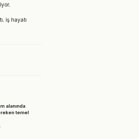
yor.
ı. iş hayatı
am alanında
ereken temel
6