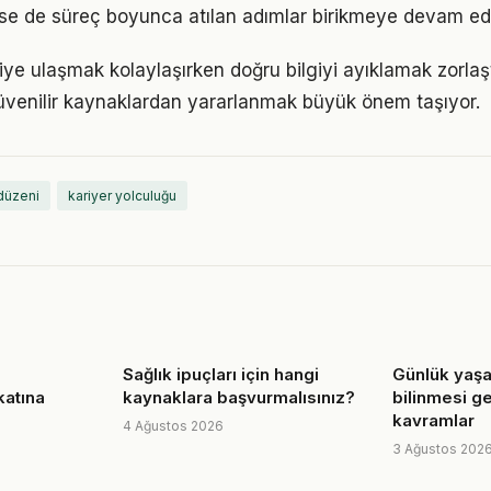
 de süreç boyunca atılan adımlar birikmeye devam edi
giye ulaşmak kolaylaşırken doğru bilgiyi ayıklamak zorlaşt
venilir kaynaklardan yararlanmak büyük önem taşıyor.
düzeni
kariyer yolculuğu
Sağlık ipuçları için hangi
Günlük yaş
 katına
kaynaklara başvurmalısınız?
bilinmesi g
kavramlar
4 Ağustos 2026
3 Ağustos 202