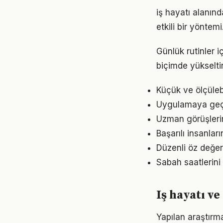
iş hayatı alanın
etkili bir yöntem
Günlük rutinler i
biçimde yükseltir
Küçük ve ölçülebil
Uygulamaya geçme
Uzman görüşlerin
Başarılı insanlar
Düzenli öz değer
Sabah saatlerini 
Iş hayatı v
Yapılan araştırma