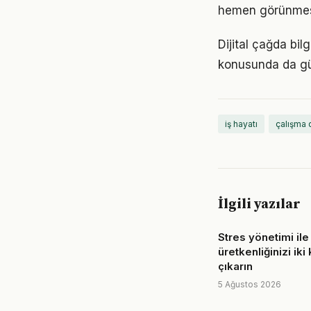
hemen görünmese
Dijital çağda bil
konusunda da gü
iş hayatı
çalışma 
İlgili yazılar
Stres yönetimi ile
üretkenliğinizi iki
çıkarın
5 Ağustos 2026